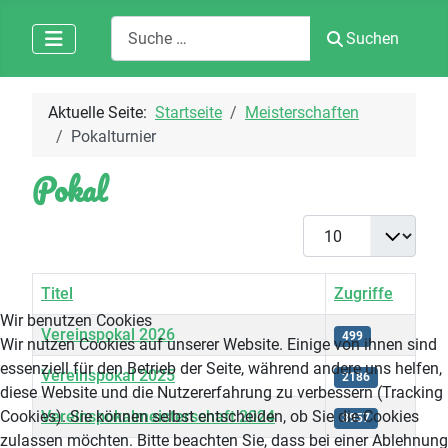
Suchen
Suchen
Aktuelle Seite:
Startseite
Meisterschaften
Pokalturnier
Pokal
Anzeige #
Titel
Zugriffe
Wir benutzen Cookies
Vereinspokal 2026
499
Wir nutzen Cookies auf unserer Website. Einige von ihnen sind
essenziell für den Betrieb der Seite, während andere uns helfen,
Vereinspokal 2025
2186
diese Website und die Nutzererfahrung zu verbessern (Tracking
Vereinspokalmeisterschaft 2024
Cookies). Sie können selbst entscheiden, ob Sie die Cookies
3957
zulassen möchten. Bitte beachten Sie, dass bei einer Ablehnung