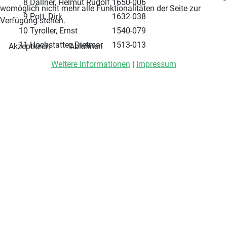
8
Dallner, Helmut Rudolf
1650-006
womöglich nicht mehr alle Funktionalitäten der Seite zur
9
Pott, Dirk
1632-038
Verfügung stehen.
10
Tyroller, Ernst
1540-079
11
Hochstatter, Dietmar
1513-013
Akzeptieren
Ablehnen
Weitere Informationen
|
Impressum