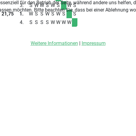
ssenziell für den Betrieb der Seite, während andere uns helfen,
3.
S
W
W
S
W
S
W
S
assen möchten. Bitte beachten Sie, dass bei einer Ablehnung wom
21,75
1.
W
S
S
W
S
W
S
S
4.
S
S
S
S
W
W
W
W
Weitere Informationen
|
Impressum