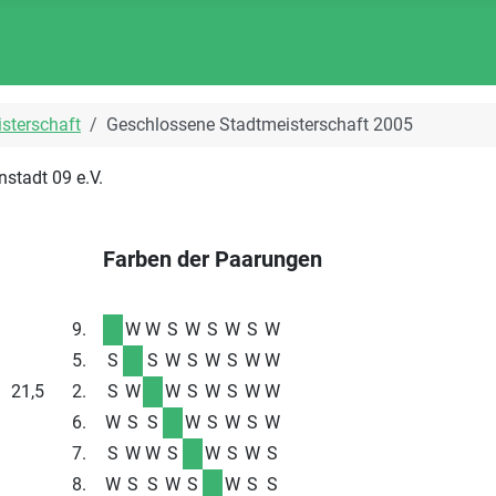
sterschaft
Geschlossene Stadtmeisterschaft 2005
stadt 09 e.V.
Farben der Paarungen
FeinW.
Platz
1
2
3
4
5
6
7
8
9
9.
W
W
S
W
S
W
S
W
5.
S
S
W
S
W
S
W
W
21,5
2.
S
W
W
S
W
S
W
W
6.
W
S
S
W
S
W
S
W
7.
S
W
W
S
W
S
W
S
8.
W
S
S
W
S
W
S
S